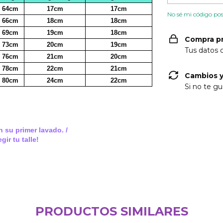
64cm
17cm
17cm
No sé mi código pos
66cm
18cm
18cm
69cm
19cm
18cm
Compra p
73cm
20cm
19cm
Tus datos 
76cm
21cm
20cm
78cm
22cm
21cm
Cambios y
80cm
24cm
22cm
Si no te gu
 su primer lavado. /
ir tu talle!
PRODUCTOS SIMILARES