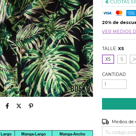
6
CUOTAS SI
20% de descu
VER MEDIOS 
TALLE:
XS
XS
S
CANTIDAD
Entregas para e
Medios de 
Largo
Manga-Largo
Manga-Ancho