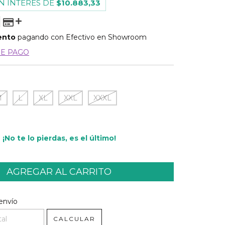
N INTERÉS DE
$10.883,33
ento
pagando con Efectivo en Showroom
DE PAGO
M
L
XL
XXL
XXXL
¡No te lo pierdas, es el último!
l CP:
CAMBIAR CP
envío
CALCULAR