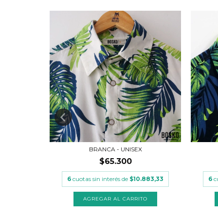
X
BRANCA - UNISEX
$65.300
.883,33
6
cuotas sin interés de
$10.883,33
6
c
TO
AGREGAR AL CARRITO