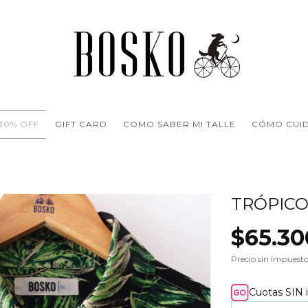
 30% OFF
GIFT CARD
COMO SABER MI TALLE
CÓMO CUI
TRÓPICO
$65.30
Precio sin impuest
Cuotas SIN 