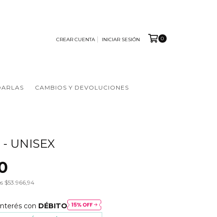
0
CREAR CUENTA
INICIAR SESIÓN
DARLAS
CAMBIOS Y DEVOLUCIONES
 - UNISEX
0
os
$53.966,94
interés con
DÉBITO