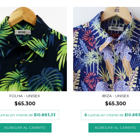
FOLHA - UNISEX
IBIZA - UNISEX
$65.300
$65.300
uotas sin interés de
$10.883,33
6
cuotas sin interés de
$10.883
AGREGAR AL CARRITO
AGREGAR AL CARRITO