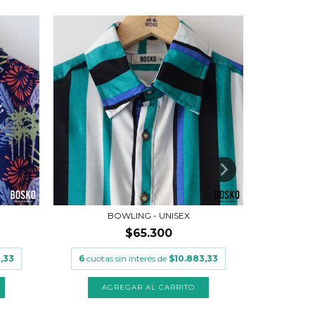
BOWLING - UNISEX
$65.300
,33
6
cuotas sin interés de
$10.883,33
6
cuota
AGREGAR AL CARRITO
A