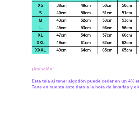
XS
38cm
48cm
50cm
50cm
S
40cm
50cm
51cm
51cm
M
43cm
52cm
53cm
53cm
L
45cm
53cm
56cm
56cm
XL
47cm
54cm
57cm
60cm
XXL
49cm
61cm
62cm
62cm
XXXL
49cm
64cm
65cm
65cm
¡Atención!
Esta tela al tener algodón puede ceder en un 4% en
Tene en cuenta este dato a la hora de lavarlas y eleg