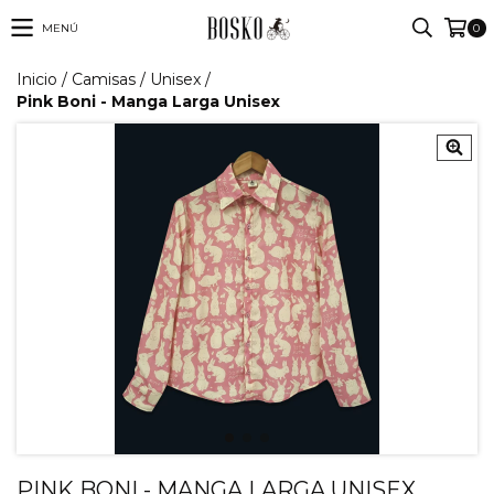
MENÚ
0
Inicio
/
Camisas
/
Unisex
/
Pink Boni - Manga Larga Unisex
PINK BONI - MANGA LARGA UNISEX