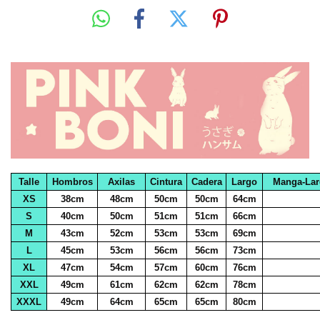
Talle
Hombros
Axilas
Cintura
Cadera
Largo
Manga-La
XS
38cm
48cm
50cm
50cm
64cm
S
40cm
50cm
51cm
51cm
66cm
M
43cm
52cm
53cm
53cm
69cm
L
45cm
53cm
56cm
56cm
73cm
XL
47cm
54cm
57cm
60cm
76cm
XXL
49cm
61cm
62cm
62cm
78cm
XXXL
49cm
64cm
65cm
65cm
80cm