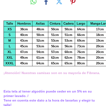
Talle
Hombros
Axilas
Cintura
Cadera
Largo
Manga-La
XS
38cm
48cm
50cm
50cm
64cm
17cm
S
40cm
50cm
51cm
51cm
66cm
18cm
M
43cm
52cm
53cm
53cm
69cm
19cm
L
45cm
53cm
56cm
56cm
73cm
20cm
XL
47cm
54cm
57cm
60cm
76cm
20cm
XXL
49cm
61cm
62cm
62cm
78cm
20cm
XXXL
49cm
64cm
65cm
65cm
80cm
20cm
¡Atención! Nuestras camisas son en su mayoría de Fibrana.
Esta tela al tener algodón puede ceder en un 5% en su
primer lavado. /
Tene en cuenta este dato a la hora de lavarlas y elegir tu
talle!