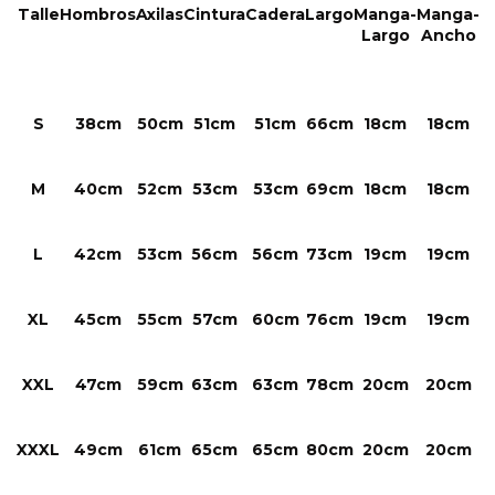
Talle
Hombros
Axilas
Cintura
Cadera
Largo
Manga-
Manga-
Largo
Ancho
S
38cm
50cm
51cm
51cm
66cm
18cm
18cm
M
40cm
52cm
53cm
53cm
69cm
18cm
18cm
L
42cm
53cm
56cm
56cm
73cm
19cm
19cm
XL
45cm
55cm
57cm
60cm
76cm
19cm
19cm
XXL
47cm
59cm
63cm
63cm
78cm
20cm
20cm
XXXL
49cm
61cm
65cm
65cm
80cm
20cm
20cm