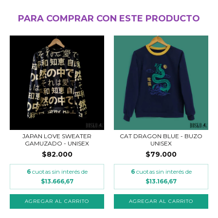
PARA COMPRAR CON ESTE PRODUCTO
JAPAN LOVE SWEATER
CAT DRAGON BLUE - BUZO
GAMUZADO - UNISEX
UNISEX
$82.000
$79.000
6
cuotas sin interés de
6
cuotas sin interés de
$13.666,67
$13.166,67
AGREGAR AL CARRITO
AGREGAR AL CARRITO