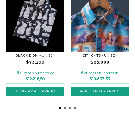
BLACK BONI - UNISEX
CITY CATS - UNISEX
$73.299
$65.000
6
cuotas sin interés de
6
cuotas sin interés de
$12.216,50
$10.833,33
AGREGAR AL CARRITO
AGREGAR AL CARRITO