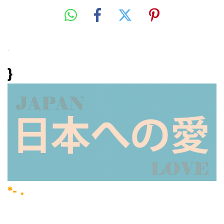
}
*- .