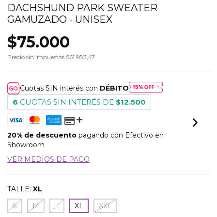
DACHSHUND PARK SWEATER
GAMUZADO - UNISEX
$75.000
Precio sin impuestos
$61.983,47
Cuotas SIN interés con
DÉBITO
6
CUOTAS SIN INTERÉS DE
$12.500
20% de descuento
pagando con Efectivo en
Showroom
VER MEDIOS DE PAGO
TALLE:
XL
S
M
L
XL
XXL