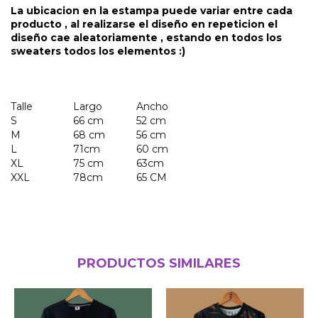
La ubicacion en la estampa puede variar entre cada
producto , al realizarse el diseño en repeticion el
diseño cae aleatoriamente , estando en todos los
sweaters todos los elementos :)
Talle
Largo
Ancho
S
66 cm
52 cm
M
68 cm
56 cm
L
71cm
60 cm
XL
75 cm
63cm
XXL
78cm
65 CM
PRODUCTOS SIMILARES